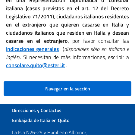
en una Representación diplomática o consular
italiana (casos previstos en el art. 12 del Decreto
Legislativo 71/2011)
,
ciudadanos italianos residentes
en el extranjero que quieren casarse en Italia y
ciudadanos italianos que residen en Italia y desean
casarse en el extranjero
, por favor consultar las
indicaciones generales
(
disponibles sólo en italiano e
inglés
). Si necesitan de más informaciones, escribir a
consolare.quito@esteri.it
.
Navegar en la sección
Sezione footer
Direcciones y Contactos
Embajada de Italia en Quito
La Isla N26-25 y Humberto Albornoz,