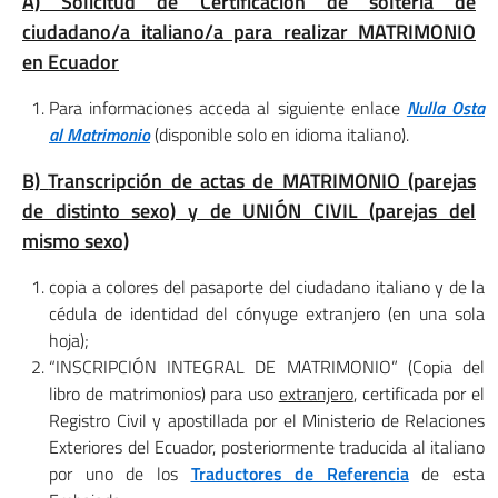
A) Solicitud de Certificación de soltería de
ciudadano/a italiano/a para realizar MATRIMONIO
en Ecuador
Para informaciones acceda al siguiente enlace
Nulla Osta
al Matrimonio
(disponible solo en idioma italiano).
B)
Transcripción de actas de MATRIMONIO (parejas
de distinto sexo) y de UNIÓN CIVIL (parejas del
mismo sexo)
copia a colores del pasaporte del ciudadano italiano y de la
cédula de identidad del cónyuge extranjero (en una sola
hoja);
“INSCRIPCIÓN INTEGRAL DE MATRIMONIO” (Copia del
libro de matrimonios) para uso
extranjero
, certificada por el
Registro Civil y apostillada por el Ministerio de Relaciones
Exteriores del Ecuador, posteriormente traducida al italiano
por uno de los
Traductores de Referencia
de esta