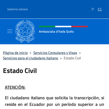
Saltar al contenido
IT
ES
Gobierno italiano
Encabezado del sitio web, redes
Ambasciata d'Italia Quito
Sito Ufficiale Ambasciata d'Italia a Quito
Página de inicio
>
Servicios Consulares y Visas
>
Servicios para el ciudadano italiano
>
Estado Civil
Estado Civil
ATENCIÓN:
El ciudadano italiano que solicita la transcripción, si
reside en el Ecuador por un período superior a un