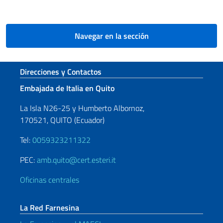
Navegar en la sección
Sezione footer
Direcciones y Contactos
Embajada de Italia en Quito
La Isla N26-25 y Humberto Albornoz,
170521, QUITO (Ecuador)
Tel:
0059323211322
PEC:
amb.quito@cert.esteri.it
Oficinas centrales
La Red Farnesina