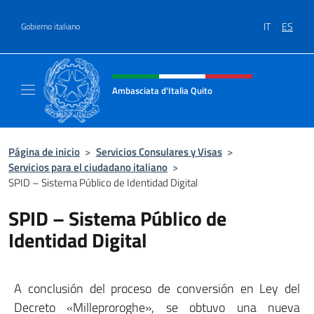
Saltar al contenido
IT
ES
Gobierno italiano
Encabezado del sitio web, redes
Ambasciata d'Italia Quito
Sito Ufficiale Ambasciata d'Italia a Quito
Página de inicio
>
Servicios Consulares y Visas
>
Servicios para el ciudadano italiano
>
SPID – Sistema Público de Identidad Digital
SPID – Sistema Público de
Identidad Digital
A conclusión del proceso de conversión en Ley del
Decreto «Milleproroghe», se obtuvo una nueva