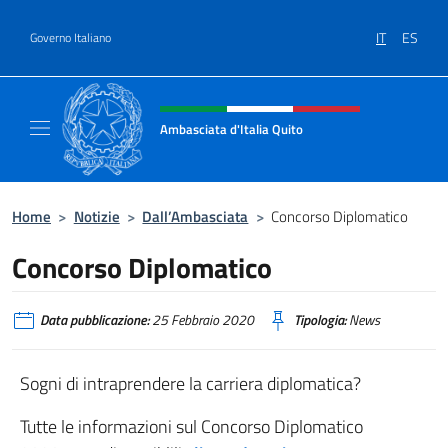
Salta al contenuto
IT
ES
Governo Italiano
Intestazione sito, social e menù
Ambasciata d'Italia Quito
Sito Ufficiale Ambasciata d'Italia a Quito
Home
>
Notizie
>
Dall’Ambasciata
>
Concorso Diplomatico
Concorso Diplomatico
Data pubblicazione:
25 Febbraio 2020
Tipologia:
News
Sogni di intraprendere la carriera diplomatica?
Tutte le informazioni sul Concorso Diplomatico