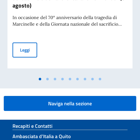
agosto)
In occasione del 70° anniversario della tragedia di
Marcinelle e della Giornata nazionale del sacrificio...
Commemorazione della tragedia di Marcinelle (70° anniversar
Leggi
Naviga nella sezione
Sezione footer
Recapiti e Contatti
Ambasciata d’Italia a Quito