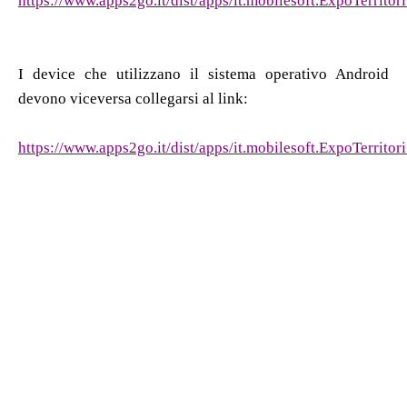
https://www.apps2go.it/dist/apps/it.mobilesoft.ExpoTerritor
I device che utilizzano il sistema operativo Android
devono viceversa collegarsi al link:
https://www.apps2go.it/dist/apps/it.mobilesoft.ExpoTerrito