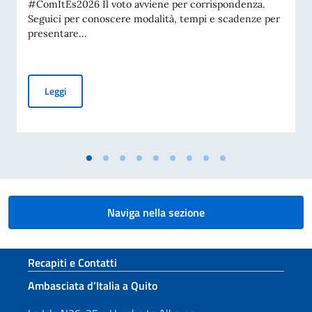
#ComItEs2026 Il voto avviene per corrispondenza.
Seguici per conoscere modalità, tempi e scadenze per
presentare...
Elezioni COM.IT.ES. 2026
Leggi
Naviga nella sezione
Sezione footer
Recapiti e Contatti
Ambasciata d’Italia a Quito