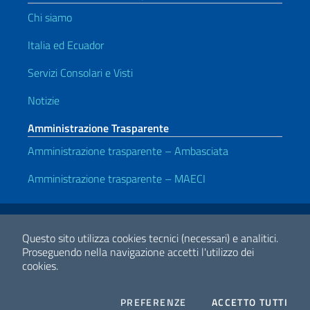
Chi siamo
Italia ed Ecuador
Servizi Consolari e Visti
Notizie
Amministrazione Trasparente
Amministrazione trasparente – Ambasciata
Amministrazione trasparente – MAECI
Link Utili
Note legali
Privacy e cookie policy
Dichiarazione di accessibilità
Questo sito utilizza cookies tecnici (necessari) e analitici.
Proseguendo nella navigazione accetti l'utilizzo dei
cookies.
2026 Copyright Ministero degli Affari Esteri e della Cooperazione
Internazionale
COOKIES
I CO
PREFERENZE
ACCETTO TUTTI