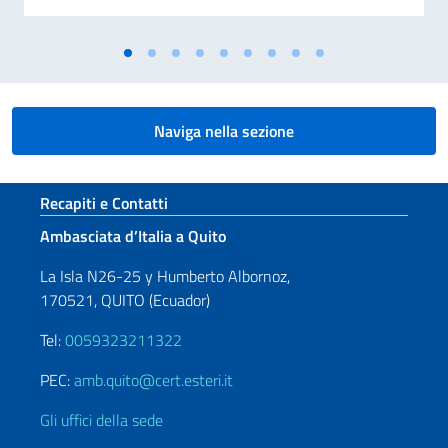
Naviga nella sezione
Sezione footer
Recapiti e Contatti
Ambasciata d’Italia a Quito
La Isla N26-25 y Humberto Albornoz,
170521, QUITO (Ecuador)
Tel:
0059323211322
PEC:
amb.quito@cert.esteri.it
Gli uffici della sede