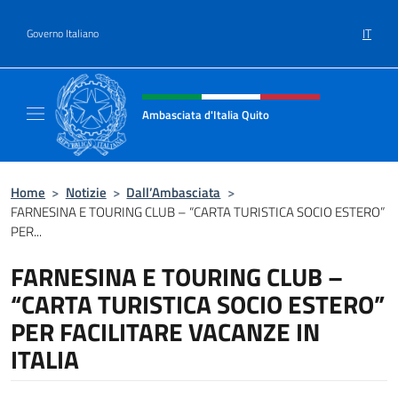
Salta al contenuto
IT
Governo Italiano
Intestazione sito, social e menù
Ambasciata d'Italia Quito
Sito Ufficiale Ambasciata d'Italia a Quito
Home
>
Notizie
>
Dall’Ambasciata
>
FARNESINA E TOURING CLUB – “CARTA TURISTICA SOCIO ESTERO”
PER...
FARNESINA E TOURING CLUB –
“CARTA TURISTICA SOCIO ESTERO”
PER FACILITARE VACANZE IN
ITALIA