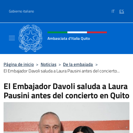
Saltar al contenido
IT
ES
Gobierno italiano
Encabezado del sitio web, redes
Ambasciata d'Italia Quito
Sito Ufficiale Ambasciata d'Italia a Quito
Página de inicio
>
Noticias
>
De la embajada
>
El Embajador Davoli saluda a Laura Pausini antes del concierto...
El Embajador Davoli saluda a Laura
Pausini antes del concierto en Quito