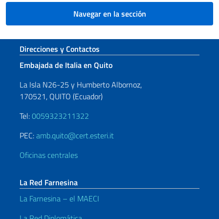
Navegar en la sección
Sezione footer
Direcciones y Contactos
Embajada de Italia en Quito
La Isla N26-25 y Humberto Albornoz,
170521, QUITO (Ecuador)
Tel:
0059323211322
PEC:
amb.quito@cert.esteri.it
Oficinas centrales
La Red Farnesina
La Farnesina – el MAECI
La Red Diplomática