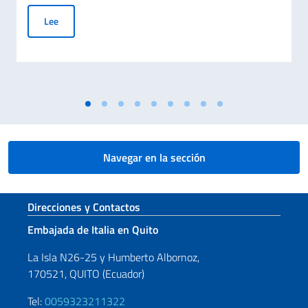
Elecciones COM.IT.ES. 2026
Lee
Navegar en la sección
Sezione footer
Direcciones y Contactos
Embajada de Italia en Quito
La Isla N26-25 y Humberto Albornoz,
170521, QUITO (Ecuador)
Tel:
0059323211322