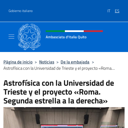
Saltar al contenido
IT
ES
Gobierno italiano
Encabezado del sitio web, redes
Ambasciata d'Italia Quito
Sito Ufficiale Ambasciata d'Italia a Quito
Página de inicio
>
Noticias
>
De la embajada
>
Astrofísica con la Universidad de Trieste y el proyecto «Roma....
Astrofísica con la Universidad de
Trieste y el proyecto «Roma.
Segunda estrella a la derecha»