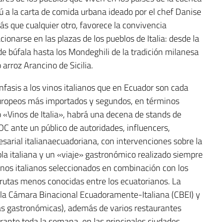
 a la carta de comida urbana ideado por el chef Danise
s que cualquier otro, favorece la convivencia
cionarse en las plazas de los pueblos de Italia: desde la
de búfala hasta los Mondeghili de la tradición milanesa
 arroz Arancino de Sicilia.
fasis a los vinos italianos que en Ecuador son cada
europeos más importados y segundos, en términos
to «Vinos de Italia», habrá una decena de stands de
OC ante un público de autoridades, influencers,
arial italianaecuadoriana, con intervenciones sobre la
cola italiana y un «viaje» gastronómico realizado siempre
vinos italianos seleccionados en combinación con los
 rutas menos conocidas entre los ecuatorianos. La
 la Cámara Binacional Ecuadoramente-Italiana (CBEI) y
ias gastronómicas), además de varios restaurantes
rante toda la semana, en las principales ciudades