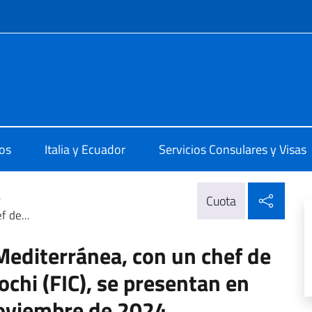
 redes sociales y menú
 Quito
os
Italia y Ecuador
Servicios Consulares y Visas
Compa
>
Cuota
f de...
 Mediterránea, con un chef de
ochi (FIC), se presentan en
noviembre de 2024.