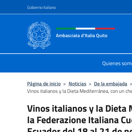
Saltar al contenido
Gobierno italiano
Encabezado del sitio web,
Ambasciata d'Italia Quito
Sito Ufficiale Ambasciata d'Italia a
Quienes som
Página de inicio
>
Noticias
>
De la embajada
Vinos italianos y la Dieta Mediterránea, con un che
Vinos italianos y la Dieta
la Federazione Italiana Cu
Ecuador del 18 al 21 de 