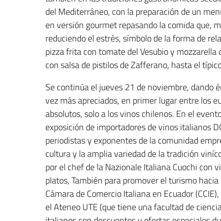
del Mediterráneo, con la preparación de un menú
en versión gourmet repasando la comida que, má
reduciendo el estrés, símbolo de la forma de rela
pizza frita con tomate del Vesubio y mozzarella 
con salsa de pistilos de Zafferano, hasta el típico
Se continúa el jueves 21 de noviembre, dando én
vez más apreciados, en primer lugar entre los 
absolutos, solo a los vinos chilenos. En el even
exposición de importadores de vinos italianos D
periodistas y exponentes de la comunidad empres
cultura y la amplia variedad de la tradición viní
por el chef de la Nazionale Italiana Cuochi con 
platos, También para promover el turismo hacia
Cámara de Comercio Italiana en Ecuador (CCIE),
el Ateneo UTE (que tiene una facultad de cienc
italianos con descuentos y ofertas especiales du