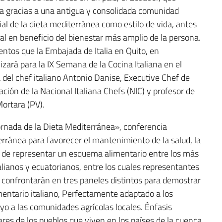
lia gracias a una antigua y consolidada comunidad
cial de la dieta mediterránea como estilo de vida, antes
al en beneficio del bienestar más amplio de la persona.
entos que la Embajada de Italia en Quito, en
izará para la IX Semana de la Cocina Italiana en el
 del chef italiano Antonio Danise, Executive Chef de
ción de la Nacional Italiana Chefs (NIC) y profesor de
Mortara (PV).
rnada de la Dieta Mediterránea», conferencia
erránea para favorecer el mantenimiento de la salud, la
más de representar un esquema alimentario entre los más
alianos y ecuatorianos, entre los cuales representantes
e confrontarán en tres paneles distintos para demostrar
imentario italiano, Perfectamente adaptado a los
oyo a las comunidades agrícolas locales. Énfasis
res de los pueblos que viven en los países de la cuenca