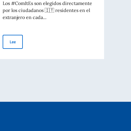
Los #ComItEs son elegidos directamente
Los Co
por los ciudadanos 🇮🇹 residentes en el
repres
extranjero en cada...
relaci
Elecciones COM.IT.ES. 2026
Lee
Le
ndo" (8 de agosto)