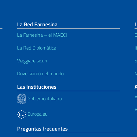
La Red Farnesina
L
La Farnesina – el MAECI
Q
La Red Diplomática
I
Viaggiare sicuri
S
Dove siamo nel mondo
N
Las Instituciones
A
Gobierno italiano
A
Europa.eu
Preguntas frecuentes