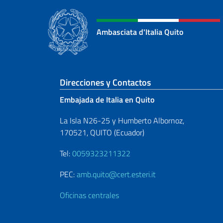
Ambasciata d'Italia Quito
Sezione footer
Direcciones y Contactos
Embajada de Italia en Quito
La Isla N26-25 y Humberto Albornoz,
170521, QUITO (Ecuador)
Tel:
0059323211322
PEC:
amb.quito@cert.esteri.it
Oficinas centrales