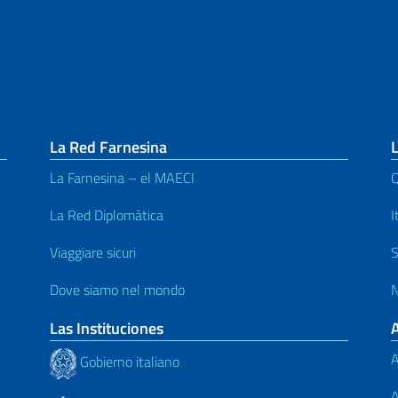
La Red Farnesina
L
La Farnesina – el MAECI
Q
La Red Diplomática
I
Viaggiare sicuri
S
Dove siamo nel mondo
N
Las Instituciones
A
Gobierno italiano
A