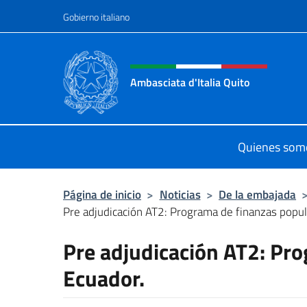
Saltar al contenido
Gobierno italiano
Encabezado del sitio web,
Ambasciata d'Italia Quito
Sito Ufficiale Ambasciata d'Italia a
Quienes som
Página de inicio
>
Noticias
>
De la embajada
Pre adjudicación AT2: Programa de finanzas popul
Pre adjudicación AT2: Pr
Ecuador.