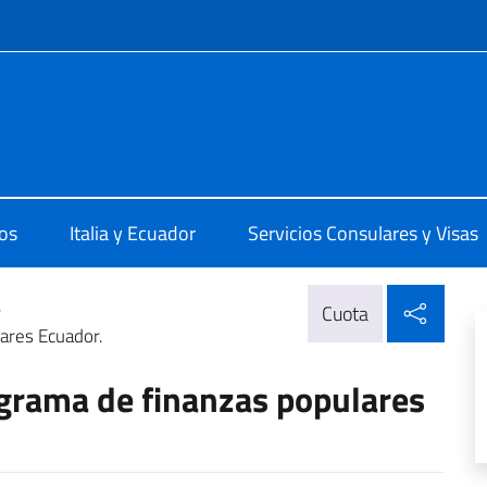
 redes sociales y menú
 Quito
os
Italia y Ecuador
Servicios Consulares y Visas
Compa
>
Cuota
ares Ecuador.
ograma de finanzas populares