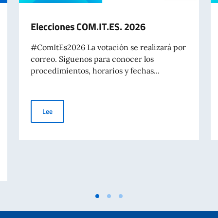
Elecciones COM.IT.ES. 2026
#ComItEs2026 La votación se realizará por
correo. Síguenos para conocer los
procedimientos, horarios y fechas...
Elecciones COM.IT.ES. 2026
Lee
niversario) y del "Día nacional del sacrificio del trabajo italiano en el mu