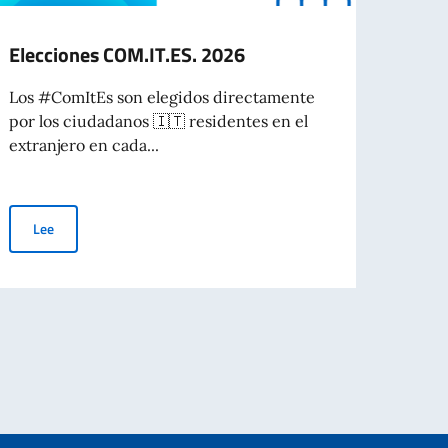
Elecciones COM.IT.ES. 2026
Elec
Los #ComItEs son elegidos directamente
Los Co
por los ciudadanos 🇮🇹 residentes en el
repres
extranjero en cada...
relaci
Elecciones COM.IT.ES. 2026
Lee
Le
ndo" (8 de agosto)