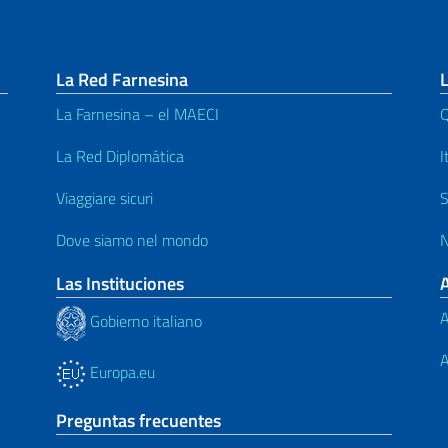
La Red Farnesina
L
La Farnesina – el MAECI
Q
La Red Diplomática
I
Viaggiare sicuri
S
Dove siamo nel mondo
N
Las Instituciones
A
Gobierno italiano
A
Europa.eu
Preguntas frecuentes