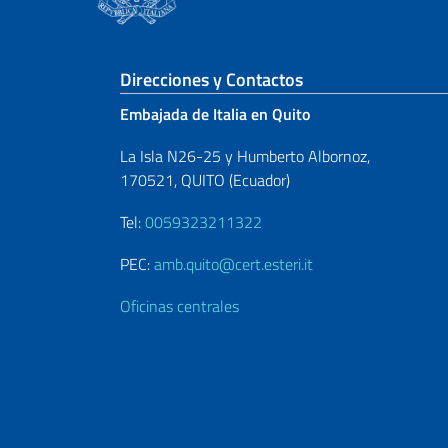
Sezione footer
Direcciones y Contactos
Embajada de Italia en Quito
La Isla N26-25 y Humberto Albornoz,
170521, QUITO (Ecuador)
Tel:
0059323211322
PEC:
amb.quito@cert.esteri.it
Oficinas centrales