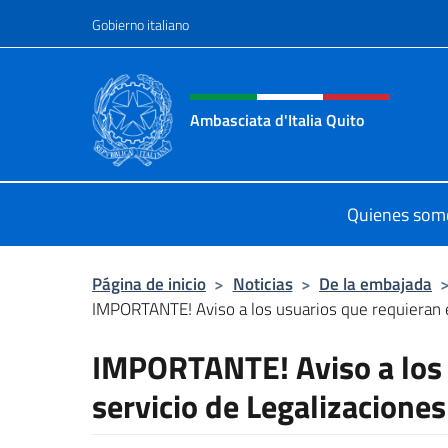
Saltar al contenido
Gobierno italiano
Encabezado del sitio web,
Ambasciata d'Italia Quito
Sito Ufficiale Ambasciata d'Italia a
Quienes som
Página de inicio
>
Noticias
>
De la embajada
IMPORTANTE! Aviso a los usuarios que requieran el
IMPORTANTE! Aviso a los 
servicio de Legalizaciones