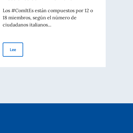
Los #ComItEs están compuestos por 12 o
Los #
18 miembros, según el número de
la Co
ciudadanos italianos...
foment
Elecciones COM.IT.ES. 2026
Lee
Le