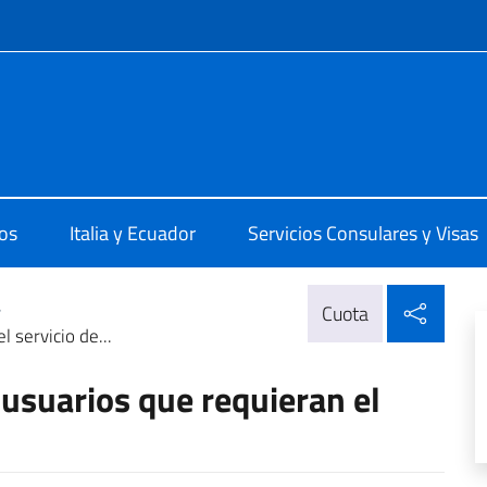
 redes sociales y menú
 Quito
os
Italia y Ecuador
Servicios Consulares y Visas
Compa
>
Cuota
 servicio de...
usuarios que requieran el