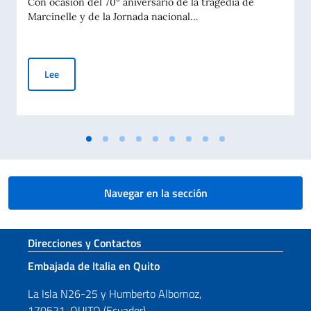
Con ocasión del 70° aniversario de la tragedia de
Marcinelle y de la Jornada nacional...
Conmemoración de la tragedia de Marcinelle (70° aniversario) y
Lee
Navegar en la sección
Sezione footer
Direcciones y Contactos
Embajada de Italia en Quito
La Isla N26-25 y Humberto Albornoz,
170521, QUITO (Ecuador)