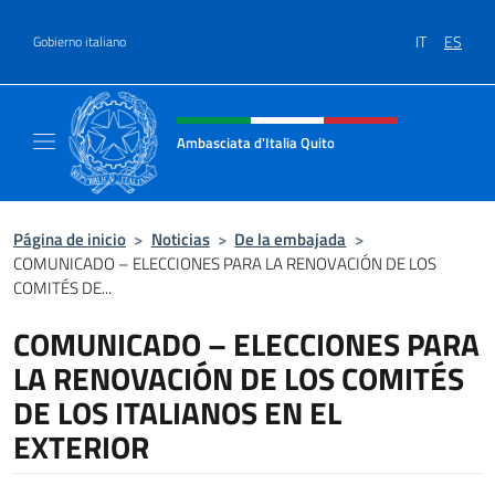
Saltar al contenido
IT
ES
Gobierno italiano
Encabezado del sitio web, redes
Ambasciata d'Italia Quito
Sito Ufficiale Ambasciata d'Italia a Quito
Página de inicio
>
Noticias
>
De la embajada
>
COMUNICADO – ELECCIONES PARA LA RENOVACIÓN DE LOS
COMITÉS DE...
COMUNICADO – ELECCIONES PARA
LA RENOVACIÓN DE LOS COMITÉS
DE LOS ITALIANOS EN EL
EXTERIOR