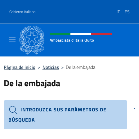
Saltar al contenido
IT
ES
Gobierno italiano
Encabezado del sitio web, redes
Ambasciata d'Italia Quito
Sito Ufficiale Ambasciata d'Italia a Quito
Página de inicio
>
Noticias
>
De la embajada
De la embajada
INTRODUZCA SUS PARÁMETROS DE
BÚSQUEDA