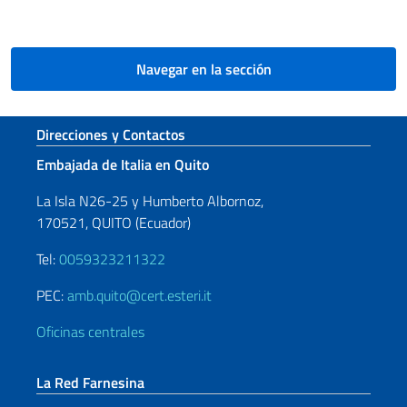
Navegar en la sección
Sezione footer
Direcciones y Contactos
Embajada de Italia en Quito
La Isla N26-25 y Humberto Albornoz,
170521, QUITO (Ecuador)
Tel:
0059323211322
PEC:
amb.quito@cert.esteri.it
Oficinas centrales
La Red Farnesina