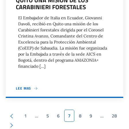
QUITO UNA MISIÓN DE LOS
CARABINIERI FORESTALES
El Embajador de Italia en Ecuador, Giovanni
Davoli, recibió en Quito una misión de los
Carabinieri forestales dirigida por el Coronel
Cristina Avanzo, Comandante del Centro de
Excelencia para la Protección Ambiental
(CoEEP) de Sabaudia. La misión fue organizada
por la Embajada a través de la sede AICS en
Bogotá, dentro del programa AMAZONIA+
financiado […]
LEE MAS
Paginación
Pagina anterior
1
…
5
6
7
8
9
…
28
Siguiente página